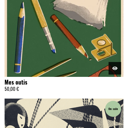
Mes outis
50,00
€
On sale