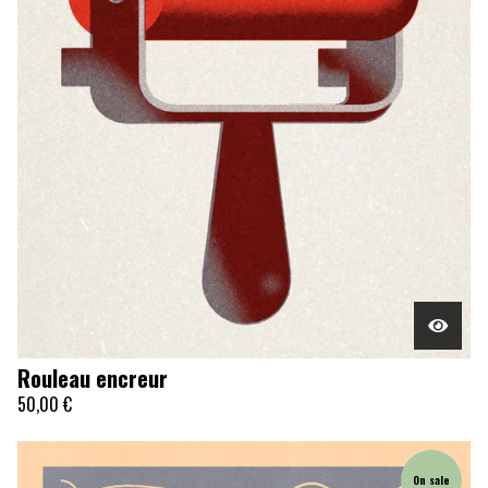
Rouleau encreur
50,00
€
On sale