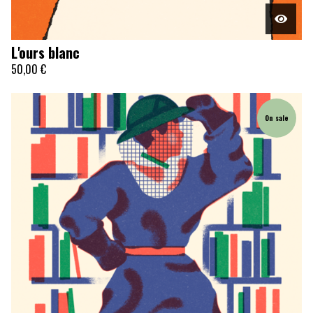
L'ours blanc
50,00
€
On sale