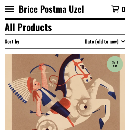
Brice Postma Uzel
0
All Products
Sort by
Date (old to new)
Sold
out