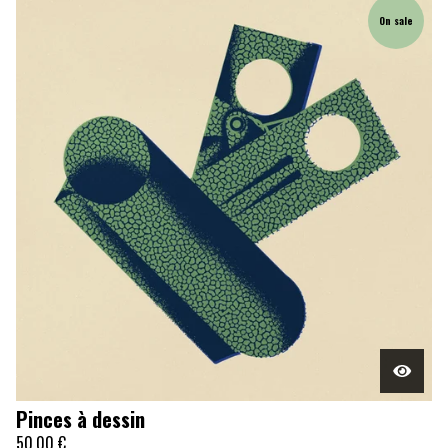
On sale
Pinces à dessin
50,00
€