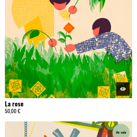
La rose
50,00
€
On sale