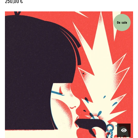
250,00
€
On sale