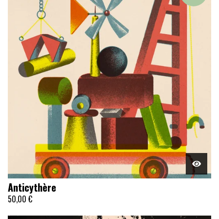
Anticythère
50,00
€