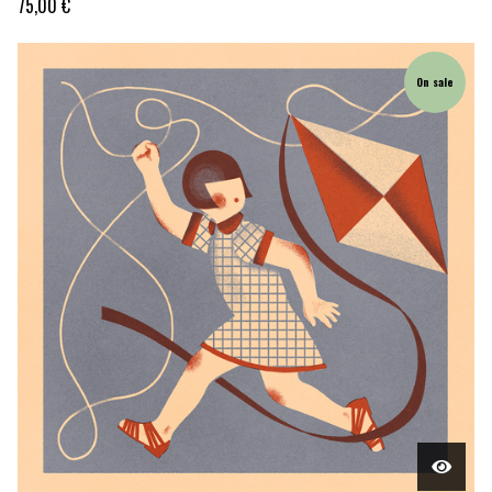
75,00
€
On sale