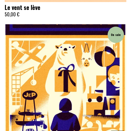
Le vent se lève
50,00
€
On sale