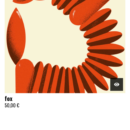
fox
50,00
€