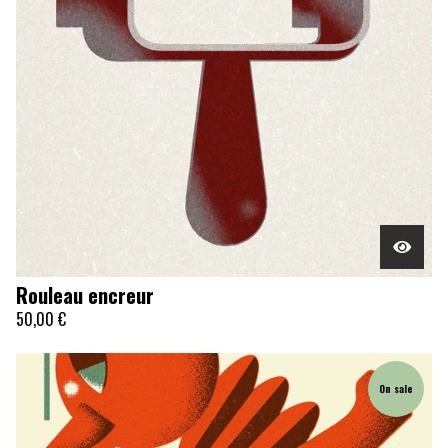
Rouleau encreur
50,00
€
On sale