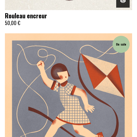
Rouleau encreur
50,00
€
On sale