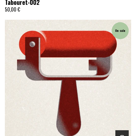
Tabouret-002
50,00
€
On sale